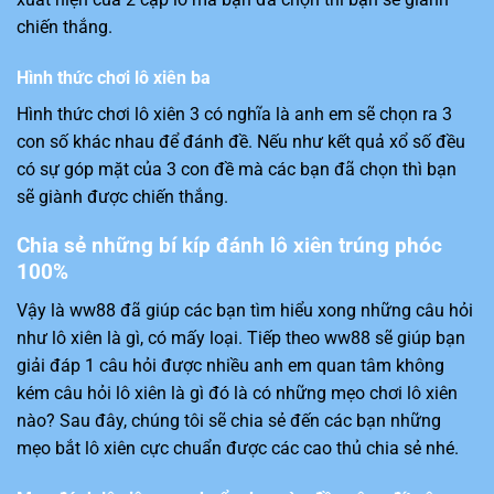
chiến thắng.
Hình thức chơi lô xiên ba
Hình thức chơi lô xiên 3 có nghĩa là anh em sẽ chọn ra 3
con số khác nhau để đánh đề. Nếu như kết quả xổ số đều
có sự góp mặt của 3 con đề mà các bạn đã chọn thì bạn
sẽ giành được chiến thắng.
Chia sẻ những bí kíp đánh lô xiên trúng phóc
100%
Vậy là ww88 đã giúp các bạn tìm hiểu xong những câu hỏi
như lô xiên là gì, có mấy loại. Tiếp theo ww88 sẽ giúp bạn
giải đáp 1 câu hỏi được nhiều anh em quan tâm không
kém câu hỏi lô xiên là gì đó là có những mẹo chơi lô xiên
nào? Sau đây, chúng tôi sẽ chia sẻ đến các bạn những
mẹo bắt lô xiên cực chuẩn được các cao thủ chia sẻ nhé.