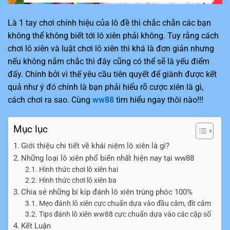
Là 1 tay chơi chính hiệu của lô đề thì chắc chắn các bạn
không thể không biết tới lô xiên phải không. Tuy rằng cách
chơi lô xiên và luật chơi lô xiên thì khá là đơn giản nhưng
nếu không nắm chắc thì đây cũng có thể sẽ là yếu điểm
đấy. Chính bởi vì thế yêu cầu tiên quyết để giành được kết
quả như ý đó chính là bạn phải hiểu rõ cược xiên là gì,
cách chơi ra sao. Cùng
ww88
tìm hiểu ngay thôi nào!!!
Mục lục
Giới thiệu chi tiết về khái niệm lô xiên là gì?
Những loại lô xiên phổ biến nhất hiện nay tại ww88
Hình thức chơi lô xiên hai
Hình thức chơi lô xiên ba
Chia sẻ những bí kíp đánh lô xiên trúng phóc 100%
Mẹo đánh lô xiên cực chuẩn dựa vào đầu câm, đít câm
Tips đánh lô xiên ww88 cực chuẩn dựa vào các cặp số
Kết Luận