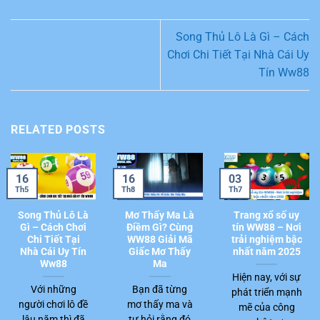
Song Thủ Lô Là Gì – Cách
Chơi Chi Tiết Tại Nhà Cái Uy
Tín Ww88
RELATED POSTS
16
16
03
Th5
Th8
Th7
Song Thủ Lô Là
Mơ Thấy Ma Là
Trang xổ số uy
Gì – Cách Chơi
Điềm Gì? Cùng
tín WW88 – Nơi
Chi Tiết Tại
WW88 Giải Mã
trải nghiệm bậc
Nhà Cái Uy Tín
Giấc Mơ Thấy
nhất năm 2025
Ww88
Ma
Hiện nay, với sự
Với những
Bạn đã từng
phát triển mạnh
người chơi lô đề
mơ thấy ma và
mẽ của công
lâu năm thì đã
tự hỏi rằng đó