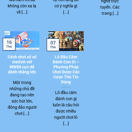
nghệ trực
không còn xa lạ
có ý nghĩa gì
tuyến. Các
về [...]
[...]
trang [...]
16
07
Th6
Th6
Cách chơi xổ số
Lô Đầu Câm
vietlott với
Đánh Con Gì –
WW88 cực dễ
Phương Pháp
dành thắng lớn
Chơi Được Các
Cược Thủ Tin
Dùng
Một trong
những chủ đề
Lô đầu câm
đang tạo nên
đánh con gì
sức hút lớn,
luôn là câu hỏi
đông đảo người
được nhiều
chơi [...]
người chơi lô
[...]