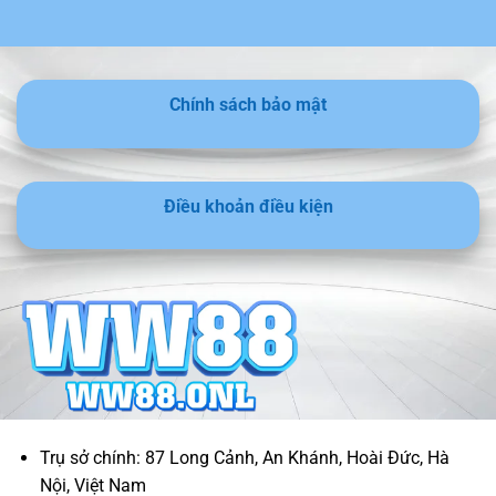
Chính sách bảo mật
Điều khoản điều kiện
Trụ sở chính:
87 Long Cảnh, An Khánh, Hoài Đức, Hà
Nội, Việt Nam