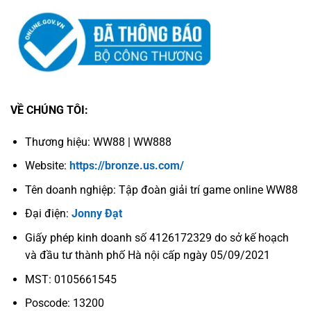
VỀ CHÚNG TÔI:
Thương hiệu: WW88 | WW888
Website:
https://bronze.us.com/
Tên doanh nghiệp: Tập đoàn giải trí game online WW88
Đại điện:
Jonny Đạt
Giấy phép kinh doanh số 4126172329 do sở kế hoạch
và đầu tư thành phố Hà nội cấp ngày 05/09/2021
MST: 0105661545
Poscode: 13200