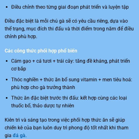
Điều chỉnh theo từng giai đoạn phát triển và luyện tập
Điều đặc biệt là mỗi chú gà sẽ có yêu cầu riêng, dựa vào
thể trạng, mục đích thi đấu và thời điểm trong năm để điều
chỉnh phù hợp.
Các công thức phối hợp phổ biến
Cám gạo + cá tươi + trái cây
: tăng đề kháng, phát triển
cơ bắp
Thóc nghiền + thức ăn bổ sung vitamin + men tiêu hoá
:
phù hợp cho gà trưởng thành
Thức ăn đặc biệt trước thi đấu
: kết hợp cùng các loại
thuốc bổ, thảo dược tự nhiên
Kiên trì và sáng tạo trong việc phối hợp thức ăn sẽ giúp
chiến kê của bạn luôn duy trì phong độ tốt nhất khi tham
gia
đá gà
.