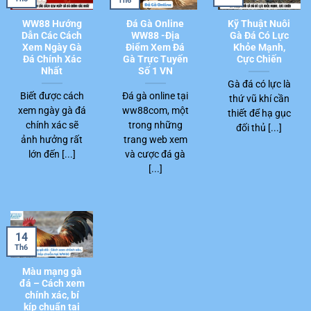
Th6
WW88 Hướng
Đá Gà Online
Kỹ Thuật Nuôi
Dẫn Các Cách
WW88 -Địa
Gà Đá​ Có Lực
Xem Ngày Gà
Điểm Xem Đá
Khỏe Mạnh,
Đá Chính Xác
Gà Trực Tuyến
Cực Chiến
Nhất
Số 1 VN
Gà đá có lực là
Biết được cách
Đá gà online tại
thứ vũ khí cần
xem ngày gà đá
ww88com, một
thiết để hạ gục
chính xác sẽ
trong những
đối thủ [...]
ảnh hưởng rất
trang web xem
lớn đến [...]
và cược đá gà
[...]
14
Th6
Màu mạng gà
đá – Cách xem
chính xác, bí
kíp chuẩn tại