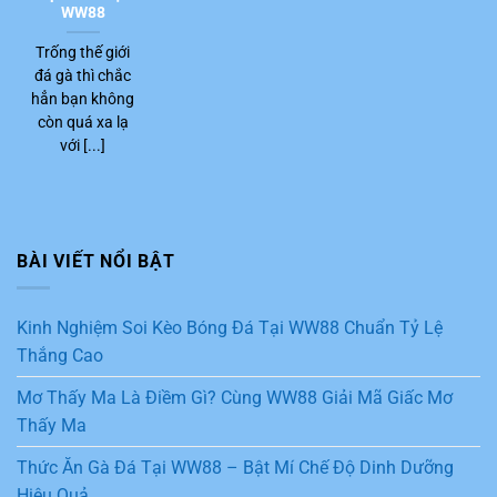
WW88
Trống thế giới
đá gà thì chắc
hẳn bạn không
còn quá xa lạ
với [...]
BÀI VIẾT NỔI BẬT
Kinh Nghiệm Soi Kèo Bóng Đá Tại WW88 Chuẩn Tỷ Lệ
Thắng Cao
Mơ Thấy Ma Là Điềm Gì? Cùng WW88 Giải Mã Giấc Mơ
Thấy Ma
Thức Ăn Gà Đá Tại WW88 – Bật Mí Chế Độ Dinh Dưỡng
Hiệu Quả