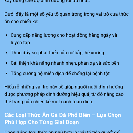
xây dựng chế độ dinh dưỡng tối ưu nhất.
Dưới đây là một số yếu tố quan trọng trong vai trò của thức
ăn cho chiến kê:
Cung cấp năng lượng cho hoạt động hàng ngày và
luyện tập
Thúc đẩy sự phát triển của cơ bắp, hệ xương
Cải thiện khả năng nhanh nhẹn, phản xạ và sức bền
Tăng cường hệ miễn dịch để chống lại bệnh tật
Hiểu rõ những vai trò này sẽ giúp người nuôi định hướng
được phương pháp dinh dưỡng hiệu quả, từ đó nâng cao
thể trạng của chiến kê một cách toàn diện.
Các Loại Thức Ăn Gà Đá Phổ Biến – Lựa Chọn
Phù Hợp Cho Từng Giai Đoạn
Chọn đúng loại thức ăn phù hợp là yếu tố tiên quyết để