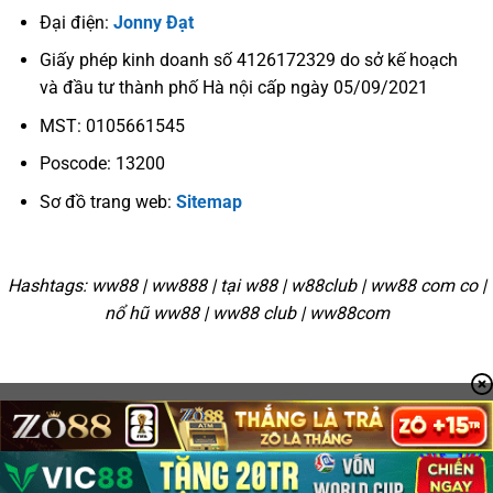
Đại điện:
Jonny Đạt
Giấy phép kinh doanh số 4126172329 do sở kế hoạch
và đầu tư thành phố Hà nội cấp ngày 05/09/2021
MST: 0105661545
Poscode: 13200
Sơ đồ trang web:
Sitemap
Hashtags: ww88 | ww888 | tại w88 | w88club | ww88 com co |
nổ hũ ww88 | ww88 club | ww88com
Copyright 2026 ©
Nhà cái WW88 | WW88 uy tín tạo nên thương
hiệu
WW88 uy tín tạo nên thương hiệu