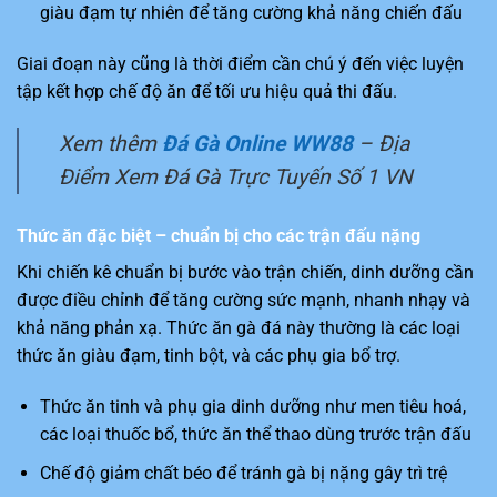
giàu đạm tự nhiên để tăng cường khả năng chiến đấu
Giai đoạn này cũng là thời điểm cần chú ý đến việc luyện
tập kết hợp chế độ ăn để tối ưu hiệu quả thi đấu.
Xem thêm
Đá Gà Online WW88
– Địa
Điểm Xem Đá Gà Trực Tuyến Số 1 VN
Thức ăn đặc biệt – chuẩn bị cho các trận đấu nặng
Khi chiến kê chuẩn bị bước vào trận chiến, dinh dưỡng cần
được điều chỉnh để tăng cường sức mạnh, nhanh nhạy và
khả năng phản xạ. Thức ăn gà đá này thường là các loại
thức ăn giàu đạm, tinh bột, và các phụ gia bổ trợ.
Thức ăn tinh và phụ gia dinh dưỡng
như men tiêu hoá,
các loại thuốc bổ, thức ăn thể thao dùng trước trận đấu
Chế độ giảm chất béo
để tránh gà bị nặng gây trì trệ